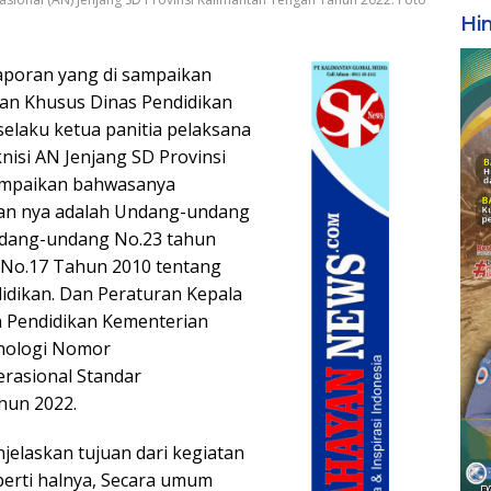
Hi
laporan yang di sampaikan
an Khusus Dinas Pendidikan
 selaku ketua panitia pelaksana
isi AN Jenjang SD Provinsi
ampaikan bahwasanya
aan nya adalah Undang-undang
Undang-undang No.23 tahun
 No.17 Tahun 2010 tentang
dikan. Dan Peraturan Kepala
n Pendidikan Kementerian
knologi Nomor
rasional Standar
hun 2022.
njelaskan tujuan dari kegiatan
perti halnya, Secara umum