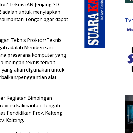
or/ Teknisi AN Jenjang SD
2 adalah untuk menyiapkan
 Kalimantan Tengah agar dapat
Tv
ngan Teknis Proktor/Teknis
ngah adalah Memberikan
rana prasarana komputer yang
imbingan teknis terkait
r yang akan digunakan untuk
rbaikan/penggantian alat
er Kegiatan Bimbingan
Provinsi Kalimantan Tengah
nas Pendidikan Prov. Kalteng
v. Kalteng.