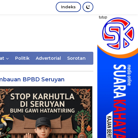
Indeks
tutup
at
Politik
Advertorial
Sorotan
mbauan BPBD Seruyan