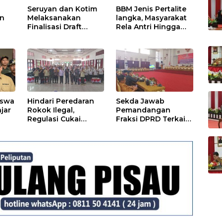
Seruyan dan Kotim
BBM Jenis Pertalite
an
Melaksanakan
langka, Masyarakat
Finalisasi Draft
Rela Antri Hingga
Kesepakatan dan
Berjam-jam
Perjanjian Bersama
iswa
Hindari Peredaran
Sekda Jawab
ajar
Rokok Ilegal,
Pemandangan
Regulasi Cukai
Fraksi DPRD Terkait
Disosialisasikan
Pertanggungjawaba
n Pelaksanaan APBD
TA 2024