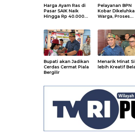
Harga Ayam Ras di
Pelayanan BPN
Pasar SAIK Naik
Kobar Dikeluhk
Hingga Rp 40.000
Warga, Proses
Perkilogram
Pemecahan
Sertifikat Tak
Kunjung Selesai
Bupati akan Jadikan
Menarik Minat S
Cerdas Cermat Piala
lebih Kreatif Bel
Bergilir