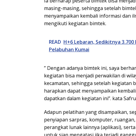
Ia berharap peserta bimtek bisa menjadi
masing-masing, sehingga setelah bimtek
menyampaikan kembali informasi dan il
mengikuti kegiatan bimtek.
READ
H+6 Lebaran, Sedikitnya 3.700
Pelabuhan Kumai
” Dengan adanya bimtek ini, saya berh
kegiatan bisa menjadi perwakilan di wi
kecamatan, sehingga setelah kegiatan bi
harapkan dapat menyampaikan kembali i
dapatkan dalam kegiatan ini”. kata Safru
Adapun pelatihan yang disampaikan, se
penyiapan sarpras, komputer, ruangan,
perangkat lunak lainnya (aplikasi), ser
untuk siap mengatasi jika terjadi gangg