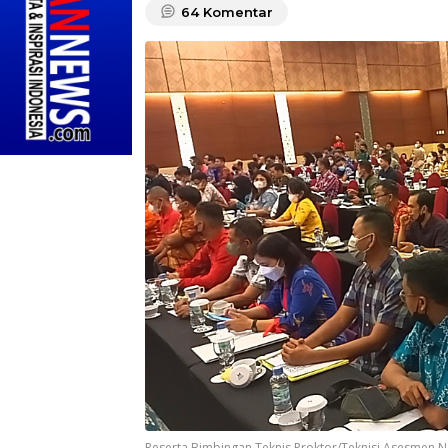
64
Komentar
Peserta Bimbingan Teknis Proktor/Teknisi Asesmen Na