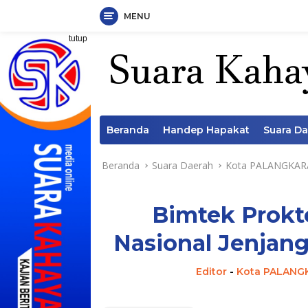
MENU
Langsung
tutup
ke
konten
Beranda
Handep Hapakat
Suara D
Beranda
Suara Daerah
Kota PALANGKAR
Bimtek Prokt
Nasional Jenjang
Editor
-
Kota PALANG