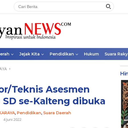
aerah
Jejak Kita
Pendidikan
Hukum
Suara Raky
AYA
Hi
or/Teknis Asesmen
 SD se-Kalteng dibuka
KARAYA
,
Pendidikan
,
Suara Daerah
4 Juni 2022