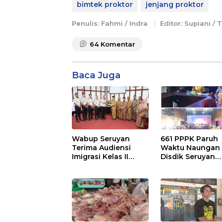
bimtek proktor
jenjang proktor
Penulis: Fahmi / Indra
Editor: Supiani / 
64
Komentar
Baca Juga
Wabup Seruyan
661 PPPK Paruh
Terima Audiensi
Waktu Naungan
Imigrasi Kelas II
Disdik Seruyan
Sampit
Bangga Setelah
Penempatan
Disesuaikan
Kebutuhan