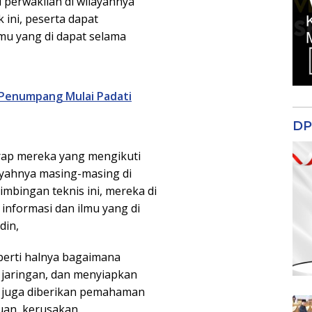
 perwakilan di wilayahnya
 ini, peserta dapat
mu yang di dapat selama
 Penumpang Mulai Padati
DP
arap mereka yang mengikuti
layahnya masing-masing di
mbingan teknis ini, mereka di
nformasi dan ilmu yang di
din,
perti halnya bagaimana
 jaringan, dan menyiapkan
ta juga diberikan pemahaman
uan, kerusakan.