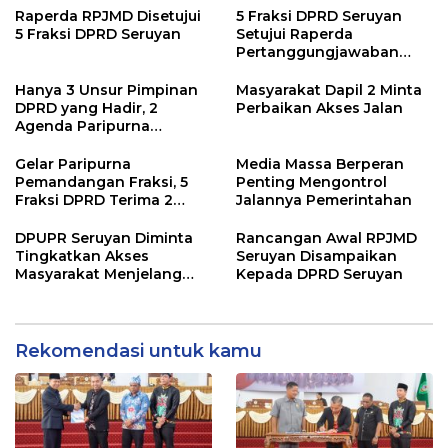
Raperda RPJMD Disetujui
5 Fraksi DPRD Seruyan
5 Fraksi DPRD Seruyan
Setujui Raperda
Pertanggungjawaban
Pelaksanaan APBD TA
2024
Hanya 3 Unsur Pimpinan
Masyarakat Dapil 2 Minta
DPRD yang Hadir, 2
Perbaikan Akses Jalan
Agenda Paripurna
Terpaksa di Tunda
Gelar Paripurna
Media Massa Berperan
Pemandangan Fraksi, 5
Penting Mengontrol
Fraksi DPRD Terima 2
Jalannya Pemerintahan
Buah Usulan Raperda
DPUPR Seruyan Diminta
Rancangan Awal RPJMD
Tingkatkan Akses
Seruyan Disampaikan
Masyarakat Menjelang
Kepada DPRD Seruyan
Lebaran
Rekomendasi untuk kamu