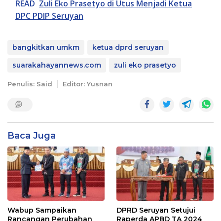
READ
Zuli Eko Prasetyo di Utus Menjadi Ketua
DPC PDIP Seruyan
bangkitkan umkm
ketua dprd seruyan
suarakahayannews.com
zuli eko prasetyo
Penulis: Said
Editor: Yusnan
Baca Juga
Wabup Sampaikan
DPRD Seruyan Setujui
Rancangan Perubahan
Raperda APBD TA 2024