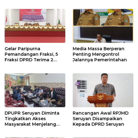
Terpaksa di Tunda
Gelar Paripurna
Media Massa Berperan
Pemandangan Fraksi, 5
Penting Mengontrol
Fraksi DPRD Terima 2
Jalannya Pemerintahan
Buah Usulan Raperda
DPUPR Seruyan Diminta
Rancangan Awal RPJMD
Tingkatkan Akses
Seruyan Disampaikan
Masyarakat Menjelang
Kepada DPRD Seruyan
Lebaran