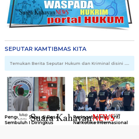
SEPUTAR KAMTIBMAS KITA
Temukan Berita Seputar Hukum dan Kriminal disini .....
tutup
Pengedar Sabu di Desa
Peringatan Hari Anti
..........
Sembuluh I Diringkus
Narkotika Internasional
2026