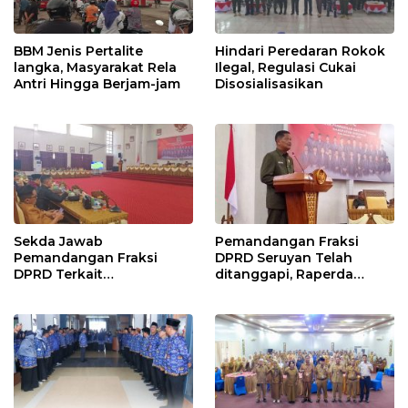
BBM Jenis Pertalite
Hindari Peredaran Rokok
langka, Masyarakat Rela
Ilegal, Regulasi Cukai
Antri Hingga Berjam-jam
Disosialisasikan
Sekda Jawab
Pemandangan Fraksi
Pemandangan Fraksi
DPRD Seruyan Telah
DPRD Terkait
ditanggapi, Raperda
Pertanggungjawaban
RPJMD Segera
Pelaksanaan APBD TA
Ditindaklanjuti
2024