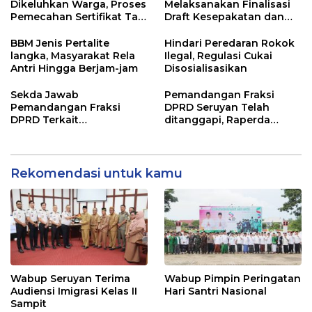
Dikeluhkan Warga, Proses
Melaksanakan Finalisasi
Pemecahan Sertifikat Tak
Draft Kesepakatan dan
Kunjung Selesai
Perjanjian Bersama
BBM Jenis Pertalite
Hindari Peredaran Rokok
langka, Masyarakat Rela
Ilegal, Regulasi Cukai
Antri Hingga Berjam-jam
Disosialisasikan
Sekda Jawab
Pemandangan Fraksi
Pemandangan Fraksi
DPRD Seruyan Telah
DPRD Terkait
ditanggapi, Raperda
Pertanggungjawaban
RPJMD Segera
Pelaksanaan APBD TA
Ditindaklanjuti
2024
Rekomendasi untuk kamu
Wabup Seruyan Terima
Wabup Pimpin Peringatan
Audiensi Imigrasi Kelas II
Hari Santri Nasional
Sampit