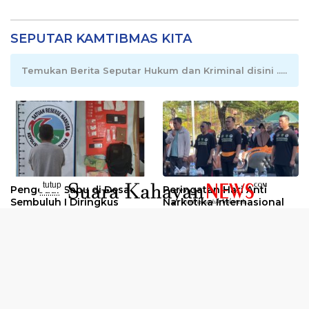
SEPUTAR KAMTIBMAS KITA
Temukan Berita Seputar Hukum dan Kriminal disini .....
tutup
Pengedar Sabu di Desa
Peringatan Hari Anti
..........
Sembuluh I Diringkus
Narkotika Internasional
2026