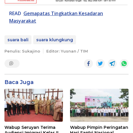
READ
Gemapatas Tingkatkan Kesadaran
Masyarakat
suara bali
suara klungkung
Penulis: Sukajino
Editor: Yusnan / TIM
Baca Juga
Wabup Seruyan Terima
Wabup Pimpin Peringatan
Audiensi Imigrasi Kelas II
Hari Santri Nasional