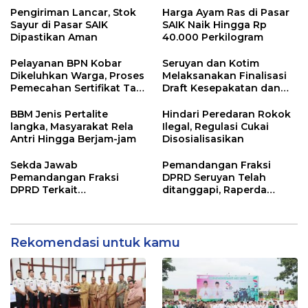
Pengiriman Lancar, Stok
Harga Ayam Ras di Pasar
Sayur di Pasar SAIK
SAIK Naik Hingga Rp
Dipastikan Aman
40.000 Perkilogram
Pelayanan BPN Kobar
Seruyan dan Kotim
Dikeluhkan Warga, Proses
Melaksanakan Finalisasi
Pemecahan Sertifikat Tak
Draft Kesepakatan dan
Kunjung Selesai
Perjanjian Bersama
BBM Jenis Pertalite
Hindari Peredaran Rokok
langka, Masyarakat Rela
Ilegal, Regulasi Cukai
Antri Hingga Berjam-jam
Disosialisasikan
Sekda Jawab
Pemandangan Fraksi
Pemandangan Fraksi
DPRD Seruyan Telah
DPRD Terkait
ditanggapi, Raperda
Pertanggungjawaban
RPJMD Segera
Pelaksanaan APBD TA
Ditindaklanjuti
2024
Rekomendasi untuk kamu