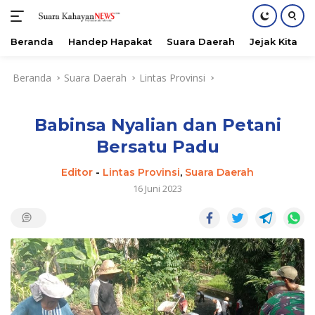
Beranda
Handep Hapakat
Suara Daerah
Jejak Kita
Langsung
Beranda
Suara Daerah
Lintas Provinsi
ke
konten
Babinsa Nyalian dan Petani
Bersatu Padu
Editor
-
Lintas Provinsi
,
Suara Daerah
16 Juni 2023