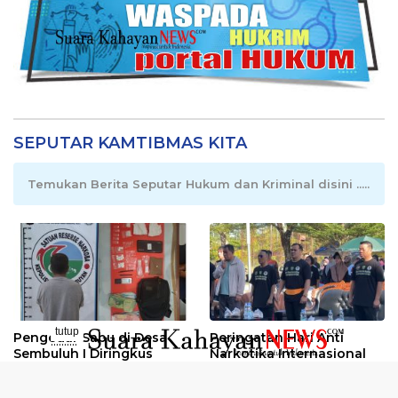
SEPUTAR KAMTIBMAS KITA
Temukan Berita Seputar Hukum dan Kriminal disini .....
tutup
Pengedar Sabu di Desa
Peringatan Hari Anti
..........
Sembuluh I Diringkus
Narkotika Internasional
2026