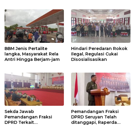
Kunjung Selesai
Perjanjian Bersama
BBM Jenis Pertalite
Hindari Peredaran Rokok
langka, Masyarakat Rela
Ilegal, Regulasi Cukai
Antri Hingga Berjam-jam
Disosialisasikan
Sekda Jawab
Pemandangan Fraksi
Pemandangan Fraksi
DPRD Seruyan Telah
DPRD Terkait
ditanggapi, Raperda
Pertanggungjawaban
RPJMD Segera
Pelaksanaan APBD TA
Ditindaklanjuti