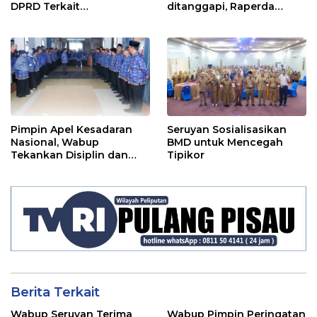
DPRD Terkait
ditanggapi, Raperda
Pertanggungjawaban
RPJMD Segera
Pelaksanaan APBD TA
Ditindaklanjuti
2024
Pimpin Apel Kesadaran
Seruyan Sosialisasikan
Nasional, Wabup
BMD untuk Mencegah
Tekankan Disiplin dan
Tipikor
Tanggung Jawab Kepada
Para ASN
Berita Terkait
Wabup Seruyan Terima
Wabup Pimpin Peringatan