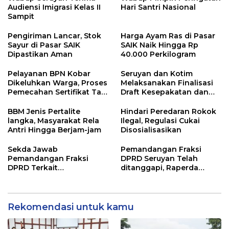
Audiensi Imigrasi Kelas II
Hari Santri Nasional
Sampit
Pengiriman Lancar, Stok
Harga Ayam Ras di Pasar
Sayur di Pasar SAIK
SAIK Naik Hingga Rp
Dipastikan Aman
40.000 Perkilogram
Pelayanan BPN Kobar
Seruyan dan Kotim
Dikeluhkan Warga, Proses
Melaksanakan Finalisasi
Pemecahan Sertifikat Tak
Draft Kesepakatan dan
Kunjung Selesai
Perjanjian Bersama
BBM Jenis Pertalite
Hindari Peredaran Rokok
langka, Masyarakat Rela
Ilegal, Regulasi Cukai
Antri Hingga Berjam-jam
Disosialisasikan
Sekda Jawab
Pemandangan Fraksi
Pemandangan Fraksi
DPRD Seruyan Telah
DPRD Terkait
ditanggapi, Raperda
Pertanggungjawaban
RPJMD Segera
Pelaksanaan APBD TA
Ditindaklanjuti
2024
Rekomendasi untuk kamu