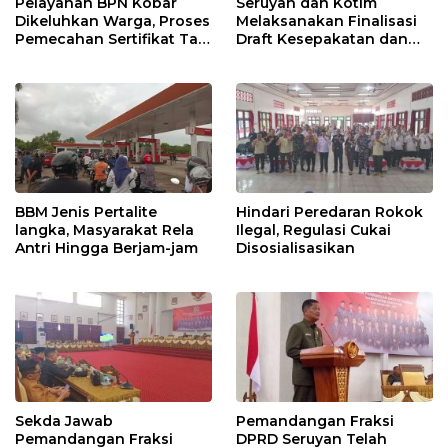
Pelayanan BPN Kobar
Seruyan dan Kotim
Dikeluhkan Warga, Proses
Melaksanakan Finalisasi
Pemecahan Sertifikat Tak
Draft Kesepakatan dan
Kunjung Selesai
Perjanjian Bersama
BBM Jenis Pertalite
Hindari Peredaran Rokok
langka, Masyarakat Rela
Ilegal, Regulasi Cukai
Antri Hingga Berjam-jam
Disosialisasikan
Sekda Jawab
Pemandangan Fraksi
Pemandangan Fraksi
DPRD Seruyan Telah