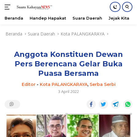
Beranda
Handep Hapakat
Suara Daerah
Jejak Kita
Langsung
Beranda
Suara Daerah
Kota PALANGKARAYA
ke
konten
Anggota Konstituen Dewan
Pers Berencana Gelar Buka
Puasa Bersama
Editor
-
Kota PALANGKARAYA
,
Serba Serbi
3 April 2022