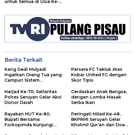
untuk Semua di Usia Ke-
23 Tahun
Berita Terkait
Kang Dedi Mulyadi
Persera FC Takluk Atas
Ingatkan Orang Tua yang
Kobar United FC dengan
Campuri Sistem
Skor Tipis
Pendidikan Sekolah:
Antara Hak, Batas, dan
Harjad Ke-70, Satlantas
Cerdaskan Anak Bangsa,
Etika Hukum Pendidikan
Polres Seruyan Gelar Aksi
dengan Lomba Masak
Donor Darah
Serba Ikan
Rayakan HUT Ke-80,
Peringati Milad Ke-48,
Bupati Bersama
BKPRMI Seruyan Gelar
Forkopimda Kunjungi
Khotmil Qur’an dan Doa
Markas POS TNI AL
Bersama untuk Bangsa