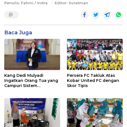
Penulis: Fahmi / Indra
Editor: Suratman
Baca Juga
Kang Dedi Mulyadi
Persera FC Takluk Atas
Ingatkan Orang Tua yang
Kobar United FC dengan
Campuri Sistem
Skor Tipis
Pendidikan Sekolah:
Antara Hak, Batas, dan
Etika Hukum Pendidikan