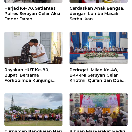
Harjad Ke-70, Satlantas
Cerdaskan Anak Bangsa,
Polres Seruyan Gelar Aksi
dengan Lomba Masak
Donor Darah
Serba Ikan
Rayakan HUT Ke-80,
Peringati Milad Ke-48,
Bupati Bersama
BKPRMI Seruyan Gelar
Forkopimda Kunjungi
Khotmil Qur’an dan Doa
Markas POS TNI AL
Bersama untuk Bangsa
Turnamen Rangkaian Hari
Ribuan Masyarakat Hadiri