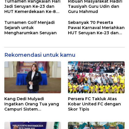
Turnamen Rangkaian Hari
Ribuan Masyarakat Hadiri
Jadi Seruyan Ke-23 dan
Tausiyah Guru Udin dan
HUT Kemerdekaan Ke-80
Guru Mahmud
RI Resmi Ditutup
Turnamen Golf Menjadi
Sebanyak 70 Peserta
Sejarah untuk
Pawai Karnaval Meriahkan
Mengharumkan Seruyan
HUT Seruyan Ke-23 dan
HUT RI ke-80
Rekomendasi untuk kamu
Kang Dedi Mulyadi
Persera FC Takluk Atas
Ingatkan Orang Tua yang
Kobar United FC dengan
Campuri Sistem
Skor Tipis
Pendidikan Sekolah:
Antara Hak, Batas, dan
Etika Hukum Pendidikan