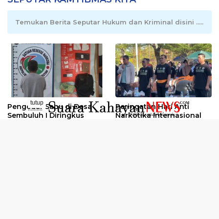
Temukan Berita Seputar Hukum dan Kriminal disini .....
tutup
Pengedar Sabu di Desa
Peringatan Hari Anti
..........
Sembuluh I Diringkus
Narkotika Internasional
2026
Oknum Kuli Tinta Diduga
Kunjungan Kerja Kajati
Pengedar Sabu Dibekuk
Kalteng ke Pulang Pisau