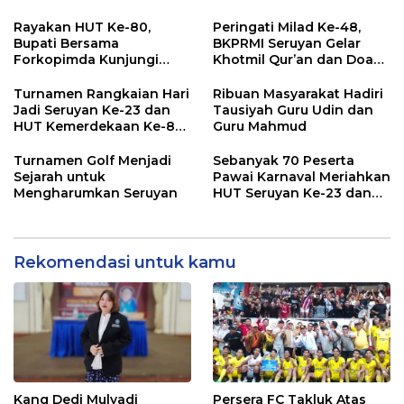
Rayakan HUT Ke-80,
Peringati Milad Ke-48,
Bupati Bersama
BKPRMI Seruyan Gelar
Forkopimda Kunjungi
Khotmil Qur’an dan Doa
Markas POS TNI AL
Bersama untuk Bangsa
Turnamen Rangkaian Hari
Ribuan Masyarakat Hadiri
Jadi Seruyan Ke-23 dan
Tausiyah Guru Udin dan
HUT Kemerdekaan Ke-80
Guru Mahmud
RI Resmi Ditutup
Turnamen Golf Menjadi
Sebanyak 70 Peserta
Sejarah untuk
Pawai Karnaval Meriahkan
Mengharumkan Seruyan
HUT Seruyan Ke-23 dan
HUT RI ke-80
Rekomendasi untuk kamu
Kang Dedi Mulyadi
Persera FC Takluk Atas