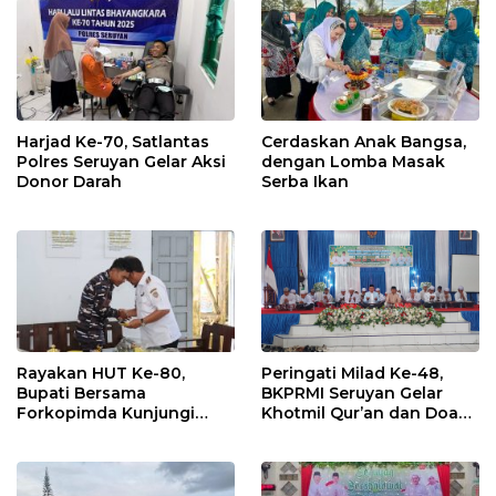
Etika Hukum Pendidikan
Harjad Ke-70, Satlantas
Cerdaskan Anak Bangsa,
Polres Seruyan Gelar Aksi
dengan Lomba Masak
Donor Darah
Serba Ikan
Rayakan HUT Ke-80,
Peringati Milad Ke-48,
Bupati Bersama
BKPRMI Seruyan Gelar
Forkopimda Kunjungi
Khotmil Qur’an dan Doa
Markas POS TNI AL
Bersama untuk Bangsa