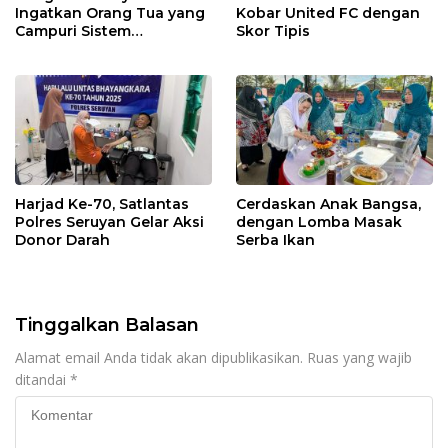
Ingatkan Orang Tua yang
Kobar United FC dengan
Campuri Sistem
Skor Tipis
Pendidikan Sekolah:
Antara Hak, Batas, dan
Etika Hukum Pendidikan
Harjad Ke-70, Satlantas
Cerdaskan Anak Bangsa,
Polres Seruyan Gelar Aksi
dengan Lomba Masak
Donor Darah
Serba Ikan
Tinggalkan Balasan
Alamat email Anda tidak akan dipublikasikan.
Ruas yang wajib
ditandai
*