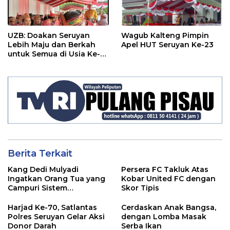
UZB: Doakan Seruyan
Wagub Kalteng Pimpin
Lebih Maju dan Berkah
Apel HUT Seruyan Ke-23
untuk Semua di Usia Ke-
23 Tahun
Berita Terkait
Kang Dedi Mulyadi
Persera FC Takluk Atas
Ingatkan Orang Tua yang
Kobar United FC dengan
Campuri Sistem
Skor Tipis
Pendidikan Sekolah:
Antara Hak, Batas, dan
Harjad Ke-70, Satlantas
Cerdaskan Anak Bangsa,
Etika Hukum Pendidikan
Polres Seruyan Gelar Aksi
dengan Lomba Masak
Donor Darah
Serba Ikan