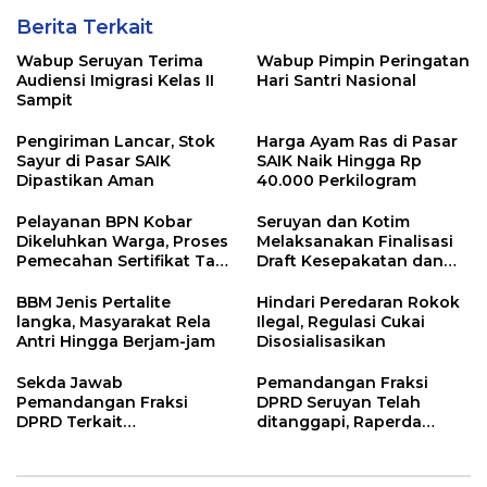
Berita Terkait
Wabup Seruyan Terima
Wabup Pimpin Peringatan
Audiensi Imigrasi Kelas II
Hari Santri Nasional
Sampit
Pengiriman Lancar, Stok
Harga Ayam Ras di Pasar
Sayur di Pasar SAIK
SAIK Naik Hingga Rp
Dipastikan Aman
40.000 Perkilogram
Pelayanan BPN Kobar
Seruyan dan Kotim
Dikeluhkan Warga, Proses
Melaksanakan Finalisasi
Pemecahan Sertifikat Tak
Draft Kesepakatan dan
Kunjung Selesai
Perjanjian Bersama
BBM Jenis Pertalite
Hindari Peredaran Rokok
langka, Masyarakat Rela
Ilegal, Regulasi Cukai
Antri Hingga Berjam-jam
Disosialisasikan
Sekda Jawab
Pemandangan Fraksi
Pemandangan Fraksi
DPRD Seruyan Telah
DPRD Terkait
ditanggapi, Raperda
Pertanggungjawaban
RPJMD Segera
Pelaksanaan APBD TA
Ditindaklanjuti
2024