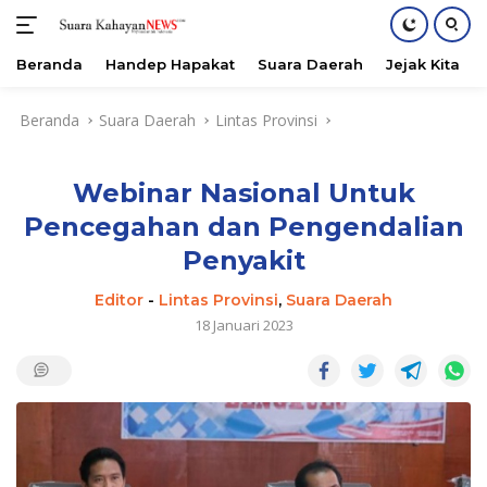
Beranda
Handep Hapakat
Suara Daerah
Jejak Kita
Langsung
Beranda
Suara Daerah
Lintas Provinsi
ke
konten
Webinar Nasional Untuk
Pencegahan dan Pengendalian
Penyakit
Editor
-
Lintas Provinsi
,
Suara Daerah
18 Januari 2023