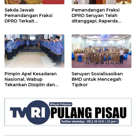
Sekda Jawab
Pemandangan Fraksi
Pemandangan Fraksi
DPRD Seruyan Telah
DPRD Terkait
ditanggapi, Raperda
Pertanggungjawaban
RPJMD Segera
Pelaksanaan APBD TA
Ditindaklanjuti
2024
Pimpin Apel Kesadaran
Seruyan Sosialisasikan
Nasional, Wabup
BMD untuk Mencegah
Tekankan Disiplin dan
Tipikor
Tanggung Jawab Kepada
Para ASN