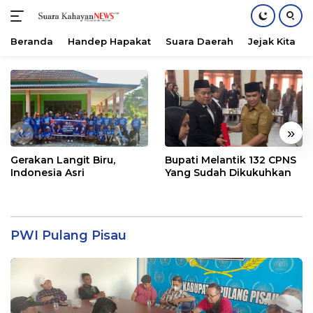
Beranda
Handep Hapakat
Suara Daerah
Jejak Kita
Langsung
ke
konten
«
»
Gerakan Langit Biru,
Bupati Melantik 132 CPNS
Indonesia Asri
Yang Sudah Dikukuhkan
PWI Pulang Pisau