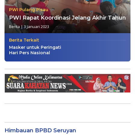
PWI Pulang Pisau
PWI Rapat Koordinasi Jelang Akhir Tahun
Berita
|
3 Januari 2023
Berita Terkait
Masker untuk Peringati
Hari Pers Nasional
Himbauan BPBD Seruyan