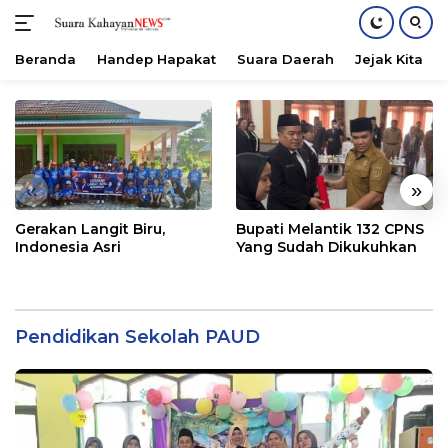
Beranda
Handep Hapakat
Suara Daerah
Jejak Kita
Langsung
ke
konten
«
»
Gerakan Langit Biru,
Bupati Melantik 132 CPNS
Indonesia Asri
Yang Sudah Dikukuhkan
Pendidikan Sekolah PAUD