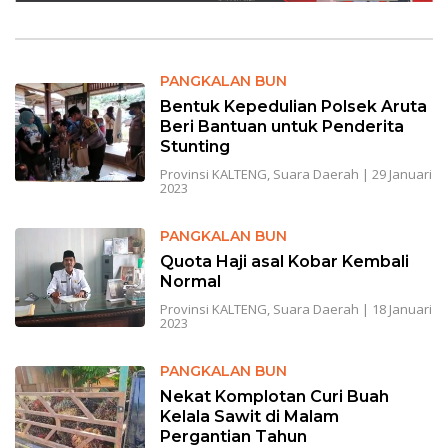
PANGKALAN BUN
Bentuk Kepedulian Polsek Aruta
Beri Bantuan untuk Penderita
Stunting
Provinsi KALTENG
,
Suara Daerah
|
29 Januari
2023
PANGKALAN BUN
Quota Haji asal Kobar Kembali
Normal
Provinsi KALTENG
,
Suara Daerah
|
18 Januari
2023
PANGKALAN BUN
Nekat Komplotan Curi Buah
Kelala Sawit di Malam
Pergantian Tahun