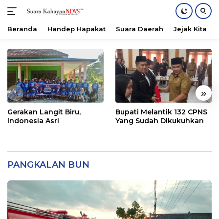
Beranda
Handep Hapakat
Suara Daerah
Jejak Kita
Langsung
ke
konten
«
»
Gerakan Langit Biru,
Bupati Melantik 132 CPNS
Indonesia Asri
Yang Sudah Dikukuhkan
PANGKALAN BUN