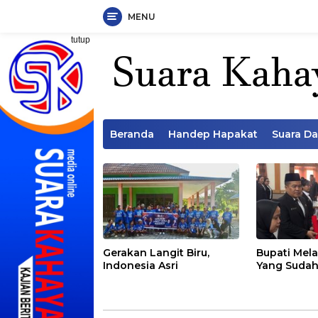
MENU
Langsung
tutup
ke
konten
Beranda
Handep Hapakat
Suara D
Gerakan Langit Biru,
Bupati Mela
Indonesia Asri
Yang Sudah