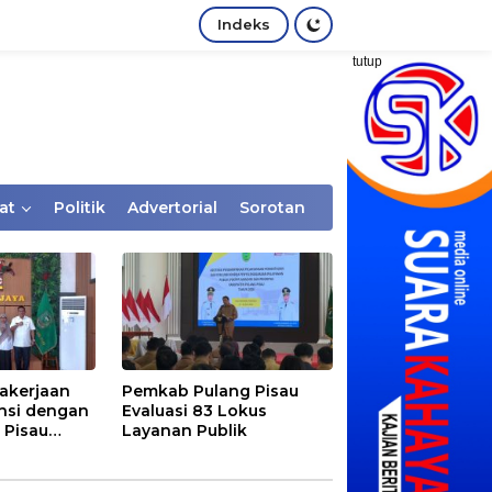
Indeks
tutup
at
Politik
Advertorial
Sorotan
akerjaan
Pemkab Pulang Pisau
nsi dengan
Evaluasi 83 Lokus
 Pisau
Layanan Publik
rtaan
tem Desa,
Rentan