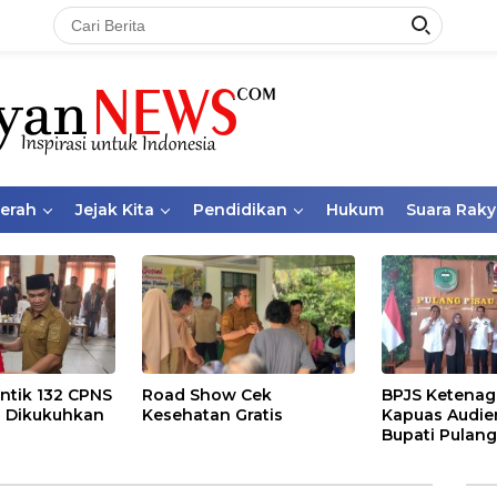
aerah
Jejak Kita
Pendidikan
Hukum
Suara Raky
ntik 132 CPNS
Road Show Cek
BPJS Ketenag
 Dikukuhkan
Kesehatan Gratis
Kapuas Audie
Bupati Pulang
Bahas Kepese
PKBU, Ekosis
dan Pekerja 