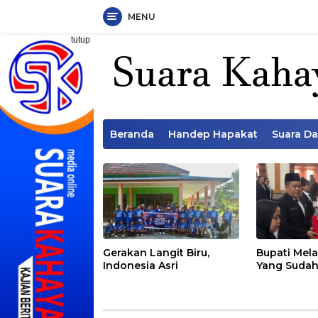
MENU
Langsung
tutup
ke
konten
Beranda
Handep Hapakat
Suara D
Gerakan Langit Biru,
Bupati Mela
Indonesia Asri
Yang Sudah