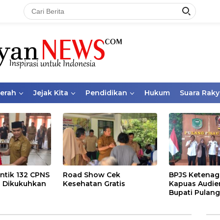
aerah
Jejak Kita
Pendidikan
Hukum
Suara Raky
ntik 132 CPNS
Road Show Cek
BPJS Ketenag
 Dikukuhkan
Kesehatan Gratis
Kapuas Audie
Bupati Pulang
Bahas Kepese
PKBU, Ekosis
dan Pekerja 