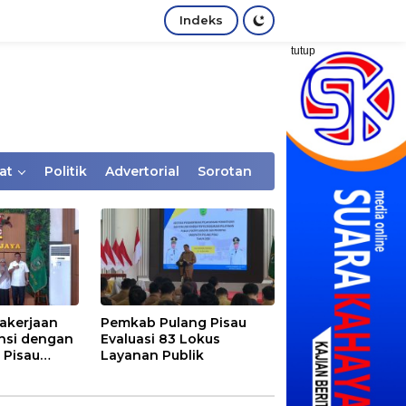
Indeks
tutup
at
Politik
Advertorial
Sorotan
akerjaan
Pemkab Pulang Pisau
nsi dengan
Evaluasi 83 Lokus
 Pisau
Layanan Publik
rtaan
tem Desa,
Rentan