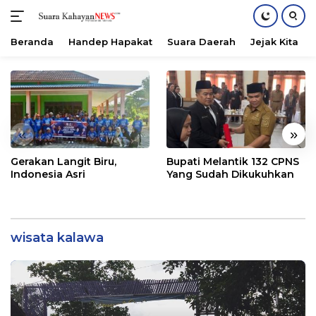
Beranda
Handep Hapakat
Suara Daerah
Jejak Kita
Langsung
ke
konten
«
»
Gerakan Langit Biru,
Bupati Melantik 132 CPNS
Indonesia Asri
Yang Sudah Dikukuhkan
wisata kalawa