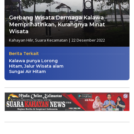
Gerbang Wisata Dermaga Kalawa
Memprihatinkan, Kurangnya Minat
Wisata
Kahayan Hilir
,
Suara Kecamatan
|
22 Desember 2022
Berita Terkait
Kalawa punya Lorong
Hitam, Jalur Wisata alam
Sungai Air Hitam