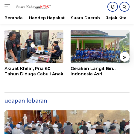
Beranda
Handep Hapakat
Suara Daerah
Jejak Kita
Langsung
ke
konten
«
»
Akibat Khilaf, Pria 60
Gerakan Langit Biru,
Tahun Diduga Cabuli Anak
Indonesia Asri
ucapan lebaran