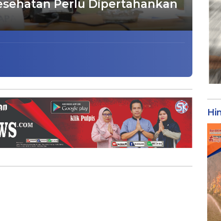
esehatan Perlu Dipertahankan
Hi