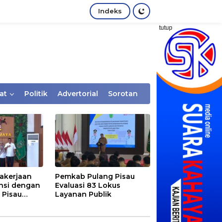
Indeks
tutup
at
Politik
Advertorial
Sorotan
akerjaan
Pemkab Pulang Pisau
nsi dengan
Evaluasi 83 Lokus
 Pisau
Layanan Publik
rtaan
tem Desa,
Rentan