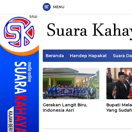
MENU
Langsung
tutup
ke
konten
Beranda
Handep Hapakat
Suara D
Gerakan Langit Biru,
Bupati Mela
Indonesia Asri
Yang Sudah