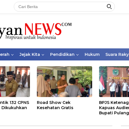
aerah
Jejak Kita
Pendidikan
Hukum
Suara Raky
ntik 132 CPNS
Road Show Cek
BPJS Ketenag
 Dikukuhkan
Kesehatan Gratis
Kapuas Audie
Bupati Pulang
Bahas Kepese
PKBU, Ekosis
dan Pekerja 