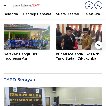
Beranda
Handep Hapakat
Suara Daerah
Jejak Kita
Langsung
ke
konten
«
»
Gerakan Langit Biru,
Bupati Melantik 132 CPNS
Indonesia Asri
Yang Sudah Dikukuhkan
TAPD Seruyan