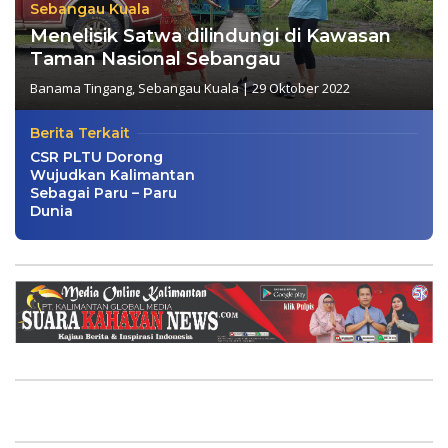
Sebangau Kuala
Menelisik Satwa dilindungi di Kawasan
Taman Nasional Sebangau
Banama Tingang
,
Sebangau Kuala
|
29 Oktober 2022
Berita Terkait
CSR PLTU Dorong
Wujudkan Kalimantan
Sebagai Paru – Paru
Dunia