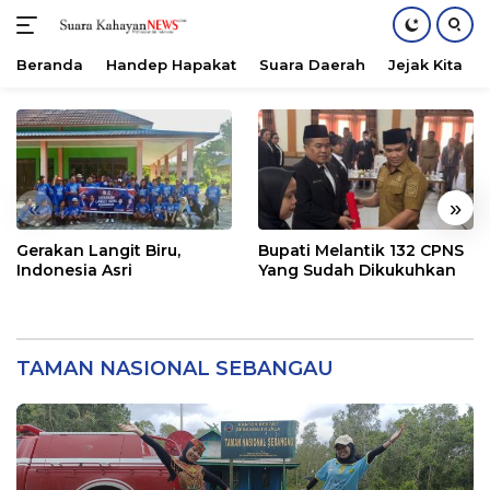
Beranda
Handep Hapakat
Suara Daerah
Jejak Kita
Langsung
ke
konten
«
»
Gerakan Langit Biru,
Bupati Melantik 132 CPNS
Indonesia Asri
Yang Sudah Dikukuhkan
TAMAN NASIONAL SEBANGAU