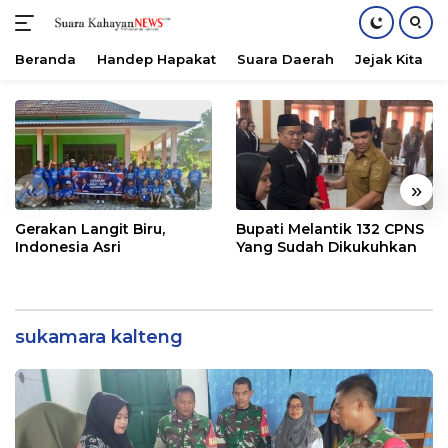
Beranda
Handep Hapakat
Suara Daerah
Jejak Kita
Langsung
ke
konten
«
»
Gerakan Langit Biru,
Bupati Melantik 132 CPNS
Indonesia Asri
Yang Sudah Dikukuhkan
sukamara kalteng