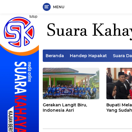
MENU
Langsung
tutup
ke
konten
Beranda
Handep Hapakat
Suara D
Gerakan Langit Biru,
Bupati Mela
Indonesia Asri
Yang Sudah