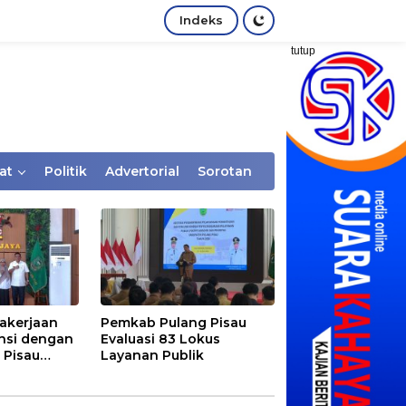
Indeks
tutup
at
Politik
Advertorial
Sorotan
akerjaan
Pemkab Pulang Pisau
nsi dengan
Evaluasi 83 Lokus
 Pisau
Layanan Publik
rtaan
tem Desa,
Rentan