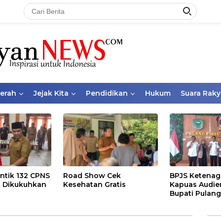
aerah
Jejak Kita
Pendidikan
Hukum
Suara Raky
ntik 132 CPNS
Road Show Cek
BPJS Ketenag
 Dikukuhkan
Kesehatan Gratis
Kapuas Audie
Bupati Pulang
Bahas Kepese
PKBU, Ekosis
dan Pekerja 