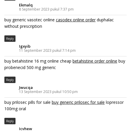
Ekmalq
8 September 2023 pukul 7:37 pm
buy generic vasotec online
casodex online order
duphalac
without prescription
Reply
Igxyib
11 September 2023 pukul 7:14 pm
buy betahistine 16 mg online cheap
betahistine order online
buy
probenecid 500 mg generic
Reply
Jwucqa
13 September 2023 pukul 10:50 pm
buy prilosec pills for sale
buy generic prilosec for sale
lopressor
100mg oral
Reply
Icvhew