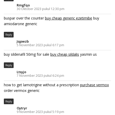
Rmgfqo
30 Oktober 2023 pukul 12:30 pm
buspar over the counter
buy cheap generic ezetimibe
buy
amiodarone generic
Reply
Jqpwzb
5 November 2023 pukul 6:17 pm
buy sildenafil 50mg for sale
buy cheap sildalis
yasmin us
Reply
Ltsyjo
7 November 2023 pukul 6:24 pm
how to get lamotrigine without a prescription
purchase vermox
order vermox generic
Reply
Oytryr
9 November 2023 pukul 5:19 pm