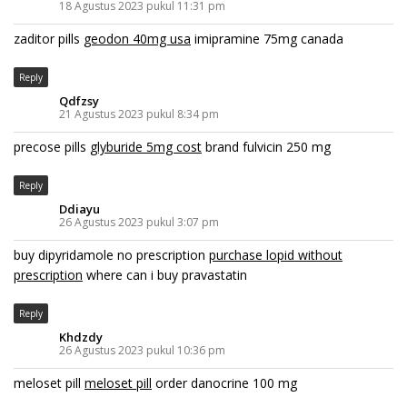
18 Agustus 2023 pukul 11:31 pm
zaditor pills
geodon 40mg usa
imipramine 75mg canada
Reply
Qdfzsy
21 Agustus 2023 pukul 8:34 pm
precose pills
glyburide 5mg cost
brand fulvicin 250 mg
Reply
Ddiayu
26 Agustus 2023 pukul 3:07 pm
buy dipyridamole no prescription
purchase lopid without
prescription
where can i buy pravastatin
Reply
Khdzdy
26 Agustus 2023 pukul 10:36 pm
meloset pill
meloset pill
order danocrine 100 mg