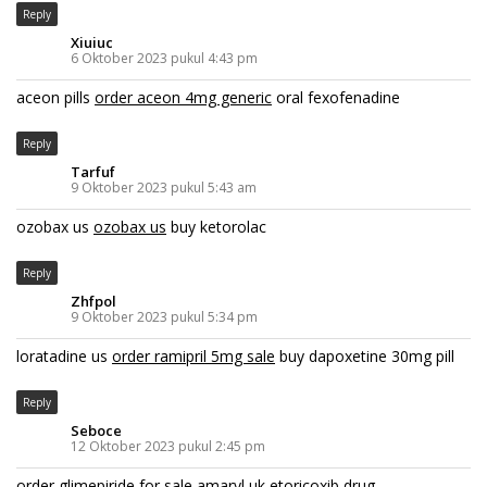
Reply
Xiuiuc
6 Oktober 2023 pukul 4:43 pm
aceon pills
order aceon 4mg generic
oral fexofenadine
Reply
Tarfuf
9 Oktober 2023 pukul 5:43 am
ozobax us
ozobax us
buy ketorolac
Reply
Zhfpol
9 Oktober 2023 pukul 5:34 pm
loratadine us
order ramipril 5mg sale
buy dapoxetine 30mg pill
Reply
Seboce
12 Oktober 2023 pukul 2:45 pm
order glimepiride for sale
amaryl uk
etoricoxib drug