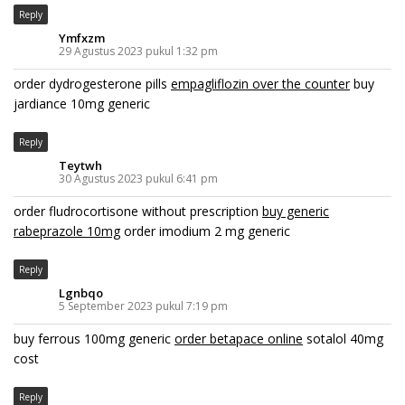
Reply
Ymfxzm
29 Agustus 2023 pukul 1:32 pm
order dydrogesterone pills
empagliflozin over the counter
buy
jardiance 10mg generic
Reply
Teytwh
30 Agustus 2023 pukul 6:41 pm
order fludrocortisone without prescription
buy generic
rabeprazole 10mg
order imodium 2 mg generic
Reply
Lgnbqo
5 September 2023 pukul 7:19 pm
buy ferrous 100mg generic
order betapace online
sotalol 40mg
cost
Reply