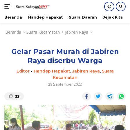
Beranda
Handep Hapakat
Suara Daerah
Jejak Kita
Langsung
Beranda
Suara Kecamatan
Jabiren Raya
ke
konten
Gelar Pasar Murah di Jabiren
Raya diserbu Warga
Editor
-
Handep Hapakat
,
Jabiren Raya
,
Suara
Kecamatan
29 September 2022
33