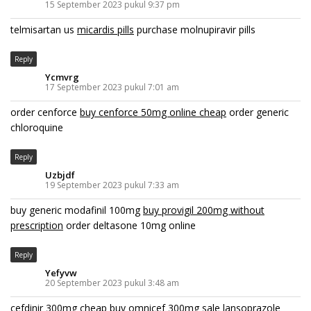
15 September 2023 pukul 9:37 pm
telmisartan us
micardis pills
purchase molnupiravir pills
Reply
Ycmvrg
17 September 2023 pukul 7:01 am
order cenforce
buy cenforce 50mg online cheap
order generic
chloroquine
Reply
Uzbjdf
19 September 2023 pukul 7:33 am
buy generic modafinil 100mg
buy provigil 200mg without
prescription
order deltasone 10mg online
Reply
Yefyvw
20 September 2023 pukul 3:48 am
cefdinir 300mg cheap
buy omnicef 300mg sale
lansoprazole