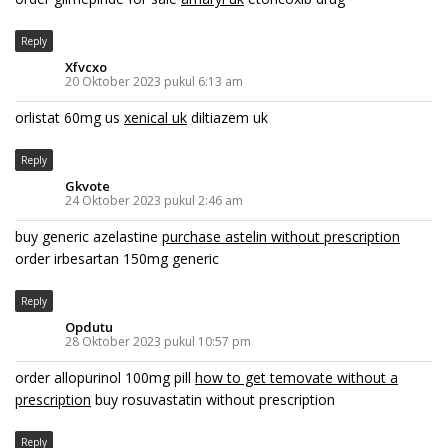
Reply
Xfvcxo
20 Oktober 2023 pukul 6:13 am
orlistat 60mg us
xenical uk
diltiazem uk
Reply
Gkvote
24 Oktober 2023 pukul 2:46 am
buy generic azelastine
purchase astelin without prescription
order irbesartan 150mg generic
Reply
Opdutu
28 Oktober 2023 pukul 10:57 pm
order allopurinol 100mg pill
how to get temovate without a
prescription
buy rosuvastatin without prescription
Reply