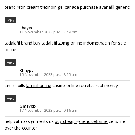
brand retin cream
tretinoin gel canada
purchase avanafil generic
Reply
Lheytx
11 November 2023 pukul 3:49 pm
tadalafil brand
buy tadalafil 20mg online
indomethacin for sale
online
Reply
Xhhypa
15 November 2023 pukul 8:55 am
lamisil pills
lamisil online
casino online roulette real money
Reply
Gmeybp
17 November 2023 pukul 9:16 am
help with assignments uk
buy cheap generic cefixime
cefixime
over the counter