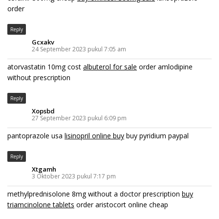
order
Reply
Gcxakv
24 September 2023 pukul 7:05 am
atorvastatin 10mg cost
albuterol for sale
order amlodipine
without prescription
Reply
Xopsbd
27 September 2023 pukul 6:09 pm
pantoprazole usa
lisinopril online buy
buy pyridium paypal
Reply
Xtgamh
3 Oktober 2023 pukul 7:17 pm
methylprednisolone 8mg without a doctor prescription
buy
triamcinolone tablets
order aristocort online cheap