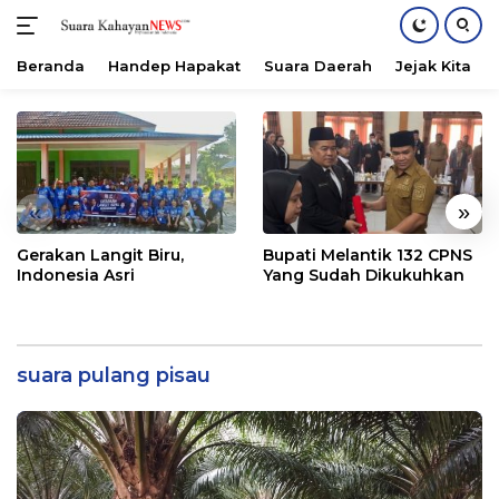
Beranda
Handep Hapakat
Suara Daerah
Jejak Kita
Langsung
ke
konten
«
»
Gerakan Langit Biru,
Bupati Melantik 132 CPNS
Indonesia Asri
Yang Sudah Dikukuhkan
suara pulang pisau