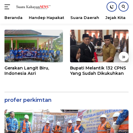
Beranda
Handep Hapakat
Suara Daerah
Jejak Kita
Langsung
ke
konten
«
»
Gerakan Langit Biru,
Bupati Melantik 132 CPNS
Indonesia Asri
Yang Sudah Dikukuhkan
profer perkimtan