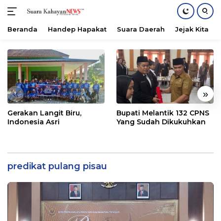
Beranda
Handep Hapakat
Suara Daerah
Jejak Kita
Langsung
ke
konten
«
»
Gerakan Langit Biru,
Bupati Melantik 132 CPNS
Indonesia Asri
Yang Sudah Dikukuhkan
predikat pulang pisau