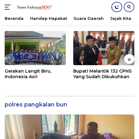
Beranda
Handep Hapakat
Suara Daerah
Jejak Kita
Langsung
ke
konten
«
»
Gerakan Langit Biru,
Bupati Melantik 132 CPNS
Indonesia Asri
Yang Sudah Dikukuhkan
polres pangkalan bun