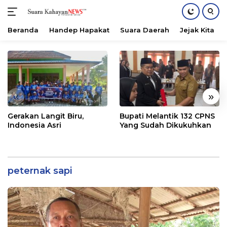
Beranda
Handep Hapakat
Suara Daerah
Jejak Kita
Langsung
ke
konten
«
»
Gerakan Langit Biru,
Bupati Melantik 132 CPNS
Indonesia Asri
Yang Sudah Dikukuhkan
peternak sapi