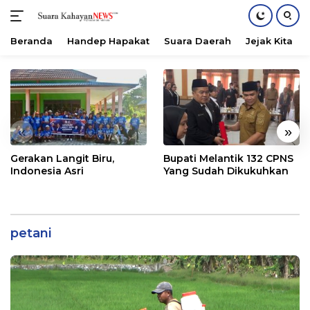
Beranda
Handep Hapakat
Suara Daerah
Jejak Kita
Langsung
ke
konten
«
»
Gerakan Langit Biru,
Bupati Melantik 132 CPNS
Indonesia Asri
Yang Sudah Dikukuhkan
petani