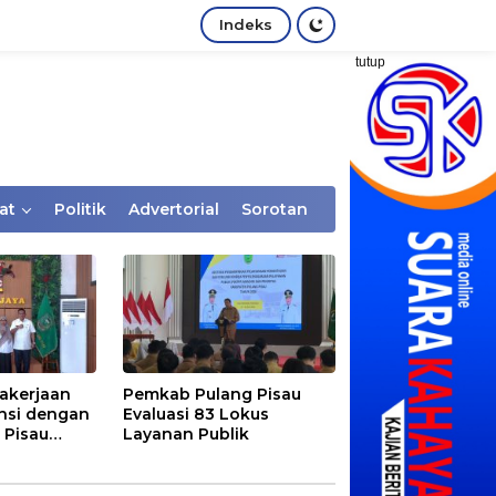
Indeks
tutup
at
Politik
Advertorial
Sorotan
akerjaan
Pemkab Pulang Pisau
nsi dengan
Evaluasi 83 Lokus
 Pisau
Layanan Publik
rtaan
tem Desa,
Rentan