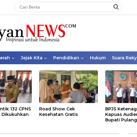
aerah
Jejak Kita
Pendidikan
Hukum
Suara Raky
ntik 132 CPNS
Road Show Cek
BPJS Ketenag
 Dikukuhkan
Kesehatan Gratis
Kapuas Audie
Bupati Pulang
Bahas Kepese
PKBU, Ekosis
dan Pekerja 