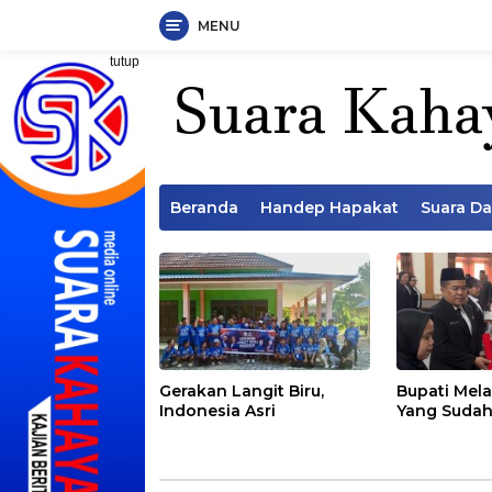
MENU
Langsung
tutup
ke
konten
Beranda
Handep Hapakat
Suara D
Gerakan Langit Biru,
Bupati Mela
Indonesia Asri
Yang Sudah