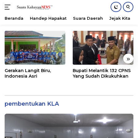
Beranda
Handep Hapakat
Suara Daerah
Jejak Kita
Langsung
ke
konten
«
»
Gerakan Langit Biru,
Bupati Melantik 132 CPNS
Indonesia Asri
Yang Sudah Dikukuhkan
pembentukan KLA