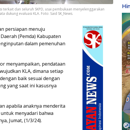
Hi
nsi terkait dan seluruh SKPD, usai pembukaan menyelenggarakan
a dukung evaluasi KLA. Foto: Said SK_News.
n persiapan menuju
h Daerah (Pemda) Kabupaten
penginputan dalam pemenuhan
Noor menyampaikan, pendataan
mewujudkan KLA, dimana setiap
 dengan baik sesuai dengan
ing yang saat ini kasusnya
kan apabila anaknya menderita
at untuk menyadari bahwa
ya, Jumat, (1/3/24).