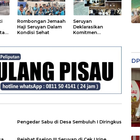
ti
Rombongan Jemaah
Seruyan
Haji Seruyan Dalam
Deklarasikan
ntan
Kondisi Sehat
Komitmen
Perlindungan
Gambut di Tengah
Ancaman El Nino
DP
Pengedar Sabu di Desa Sembuluh I Diringkus
sa
Pejabat Eselon III Seruyan di Cek Urine