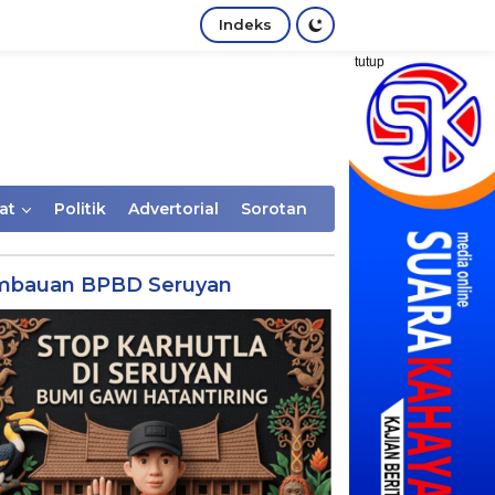
Indeks
tutup
at
Politik
Advertorial
Sorotan
mbauan BPBD Seruyan