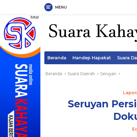
MENU
Langsung
tutup
ke
konten
Beranda
Handep Hapakat
Suara D
Beranda
Suara Daerah
Seruyan
Lapora
Seruyan Per
Dok
Ed