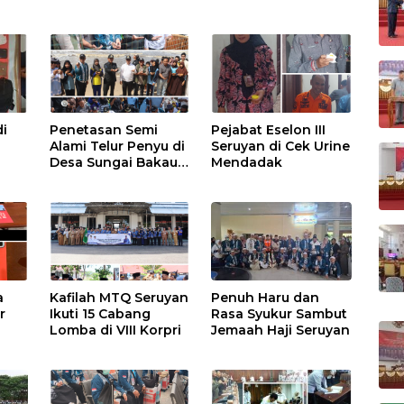
i
Penetasan Semi
Pejabat Eselon III
Alami Telur Penyu di
Seruyan di Cek Urine
Desa Sungai Bakau
Mendadak
Diresmikan
a
Kafilah MTQ Seruyan
Penuh Haru dan
r
Ikuti 15 Cabang
Rasa Syukur Sambut
Lomba di VIII Korpri
Jemaah Haji Seruyan