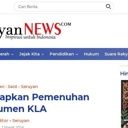
aerah
Jejak Kita
Pendidikan
Hukum
Suara Raky
Hi
n : Said - Seruyan
siapkan Pemenuhan
umen KLA
itor
-
Seruyan
1 Maret 2024