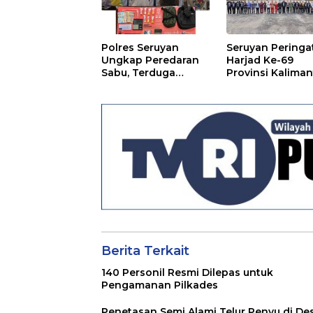
Polres Seruyan
Seruyan Peringa
Ungkap Peredaran
Harjad Ke-69
Sabu, Terduga
Provinsi Kalima
Berprofesi Sebagai
Tengah
Nakes
Berita Terkait
140 Personil Resmi Dilepas untuk
Pengamanan Pilkades
Penetasan Semi Alami Telur Penyu di De