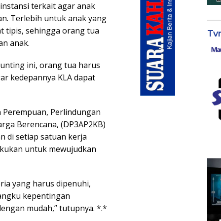
instansi terkait agar anak
an. Terlebih untuk anak yang
 tipis, sehingga orang tua
Tv
an anak.
nting ini, orang tua harus
gar kedepannya KLA dapat
 Perempuan, Perlindungan
arga Berencana, (DP3AP2KB)
 di setiap satuan kerja
lakukan untuk mewujudkan
ria yang harus dipenuhi,
angku kepentingan
dengan mudah,” tutupnya. *.*