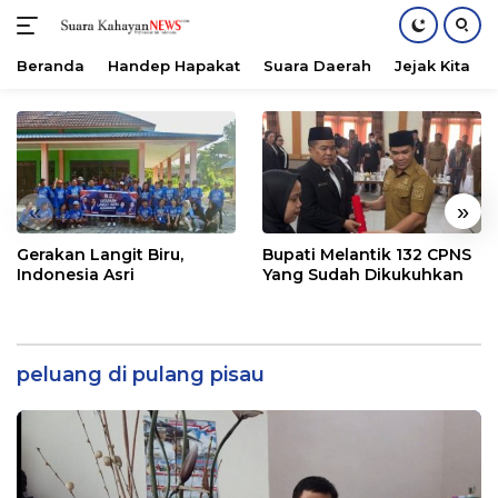
Beranda
Handep Hapakat
Suara Daerah
Jejak Kita
Langsung
ke
konten
«
»
Gerakan Langit Biru,
Bupati Melantik 132 CPNS
Indonesia Asri
Yang Sudah Dikukuhkan
peluang di pulang pisau