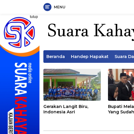
MENU
Langsung
tutup
ke
konten
Beranda
Handep Hapakat
Suara D
Gerakan Langit Biru,
Bupati Mela
Indonesia Asri
Yang Sudah