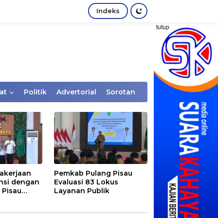
Indeks
tutup
at
Politik
Advertorial
Sorotan
akerjaan
Pemkab Pulang Pisau
nsi dengan
Evaluasi 83 Lokus
 Pisau
Layanan Publik
rtaan
tem Desa,
Rentan