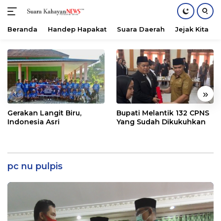
Beranda
Handep Hapakat
Suara Daerah
Jejak Kita
Langsung
ke
konten
«
»
Gerakan Langit Biru,
Bupati Melantik 132 CPNS
Indonesia Asri
Yang Sudah Dikukuhkan
pc nu pulpis