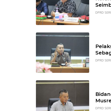
Seim
DPRD SER
Pelak
Sebag
DPRD SER
Bidan
Musr
DPRD SER