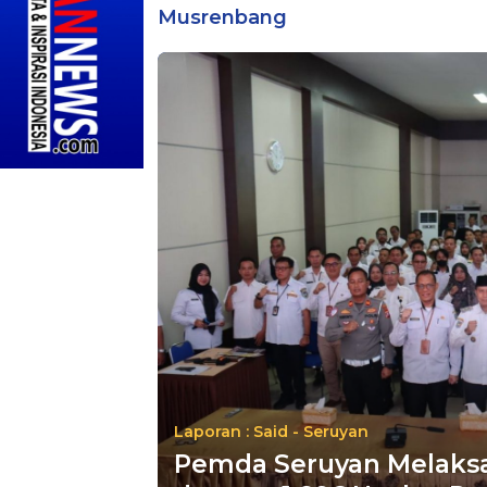
Musrenbang
Laporan : Said - Seruyan
Pemda Seruyan Melaks