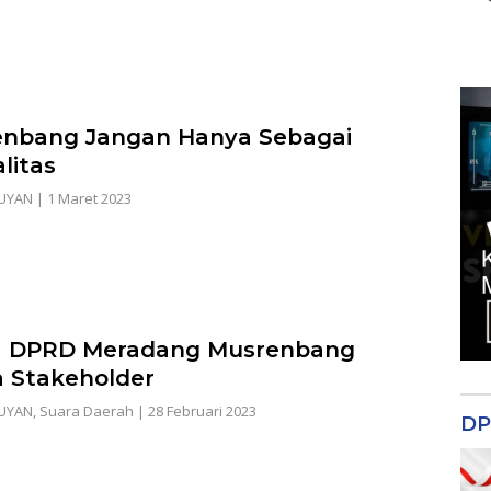
nbang Jangan Hanya Sebagai
litas
UYAN
|
1 Maret 2023
a DPRD Meradang Musrenbang
 Stakeholder
UYAN
,
Suara Daerah
|
28 Februari 2023
DP