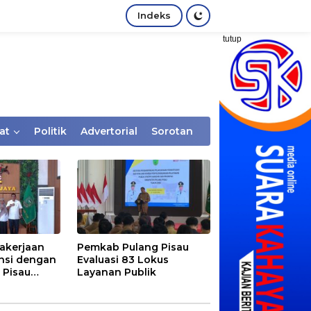
Indeks
tutup
at
Politik
Advertorial
Sorotan
akerjaan
Pemkab Pulang Pisau
nsi dengan
Evaluasi 83 Lokus
 Pisau
Layanan Publik
rtaan
tem Desa,
Rentan