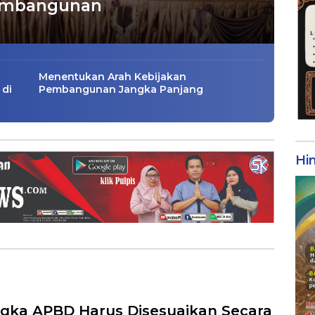
Pembangunan
Menentukan Arah Kebijakan
 di
Pembangunan Jangka Panjang
Hi
gka APBD Harus Disesuaikan Secara