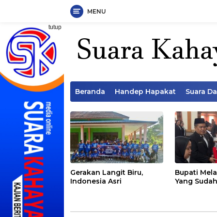
MENU
Langsung
tutup
ke
konten
Beranda
Handep Hapakat
Suara D
Gerakan Langit Biru,
Bupati Mela
Indonesia Asri
Yang Sudah