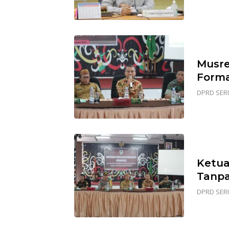
Musre
Forma
DPRD SER
Ketu
Tanpa
DPRD SER