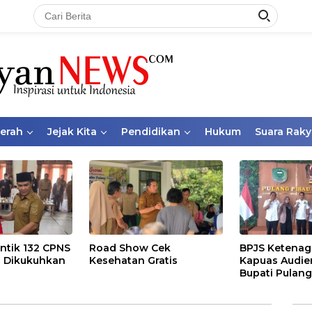
aerah
Jejak Kita
Pendidikan
Hukum
Suara Raky
ntik 132 CPNS
Road Show Cek
BPJS Ketenag
 Dikukuhkan
Kesehatan Gratis
Kapuas Audie
Bupati Pulang
Bahas Kepese
PKBU, Ekosis
dan Pekerja 