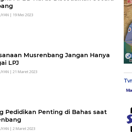
bang
UYAN
|
19 Mei 2023
sanaan Musrenbang Jangan Hanya
ai LPJ
UYAN
|
21 Maret 2023
Tv
g Pedidikan Penting di Bahas saat
enbang
UYAN
|
2 Maret 2023