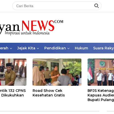
aerah
Jejak Kita
Pendidikan
Hukum
Suara Raky
ntik 132 CPNS
Road Show Cek
BPJS Ketenag
 Dikukuhkan
Kesehatan Gratis
Kapuas Audie
Bupati Pulang
Bahas Kepese
PKBU, Ekosis
dan Pekerja 