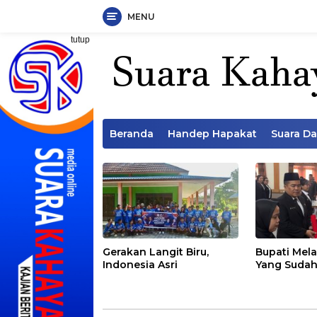
MENU
Langsung
tutup
ke
konten
Beranda
Handep Hapakat
Suara D
Gerakan Langit Biru,
Bupati Mela
Indonesia Asri
Yang Sudah