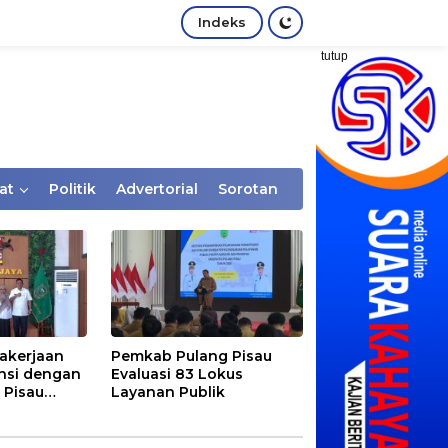
Indeks
tutup
at
Politik
Advertorial
Sorotan
akerjaan
Pemkab Pulang Pisau
nsi dengan
Evaluasi 83 Lokus
 Pisau
Layanan Publik
rtaan
tem Desa,
Rentan