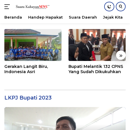
Beranda
Handep Hapakat
Suara Daerah
Jejak Kita
Langsung
ke
konten
«
»
Gerakan Langit Biru,
Bupati Melantik 132 CPNS
Indonesia Asri
Yang Sudah Dikukuhkan
LKPJ Bupati 2023