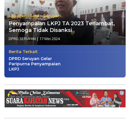
Laporan : Said - Seruyan
Penyampaian LKPJ TA 2023 Terlambat,
Semoga Tidak Disanksi
DPRD SERUYAN
|
17 Mei 2024
Berita Terkait
DPRD Seruyan Gelar
Paripurna Penyampaian
LKPJ