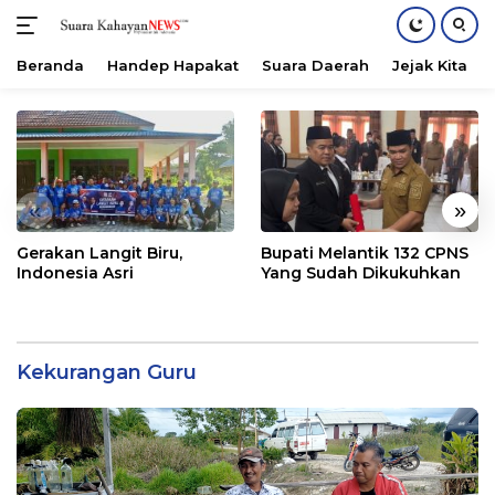
Beranda
Handep Hapakat
Suara Daerah
Jejak Kita
Langsung
ke
konten
«
»
Gerakan Langit Biru,
Bupati Melantik 132 CPNS
Indonesia Asri
Yang Sudah Dikukuhkan
Kekurangan Guru