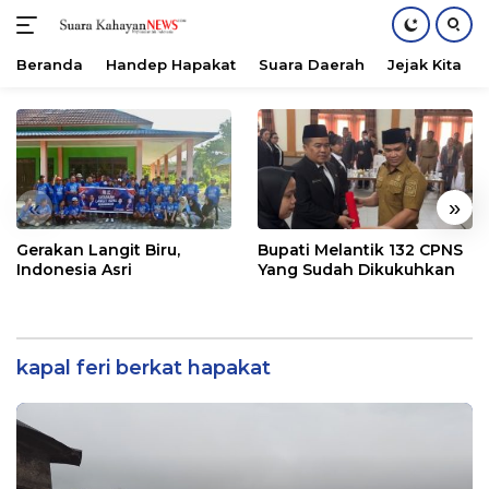
Beranda
Handep Hapakat
Suara Daerah
Jejak Kita
Langsung
ke
konten
«
»
Gerakan Langit Biru,
Bupati Melantik 132 CPNS
Indonesia Asri
Yang Sudah Dikukuhkan
kapal feri berkat hapakat