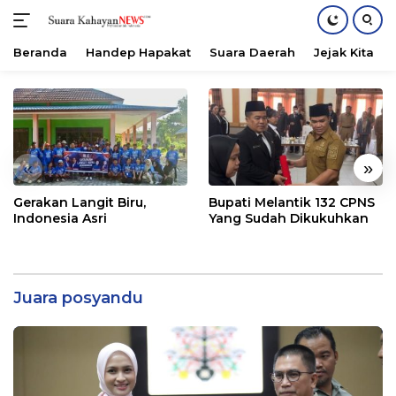
Beranda
Handep Hapakat
Suara Daerah
Jejak Kita
Langsung
ke
konten
«
»
Gerakan Langit Biru,
Bupati Melantik 132 CPNS
Indonesia Asri
Yang Sudah Dikukuhkan
Juara posyandu