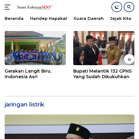
Beranda
Handep Hapakat
Suara Daerah
Jejak Kita
Langsung
ke
konten
«
»
Gerakan Langit Biru,
Bupati Melantik 132 CPNS
Indonesia Asri
Yang Sudah Dikukuhkan
jaringan listrik