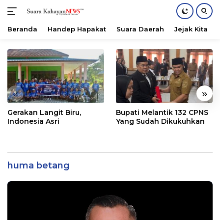
Beranda
Handep Hapakat
Suara Daerah
Jejak Kita
Langsung
ke
konten
«
»
Gerakan Langit Biru,
Bupati Melantik 132 CPNS
Indonesia Asri
Yang Sudah Dikukuhkan
huma betang