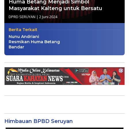
Huma Betang Menjadi Simbol
Masyarakat Kalteng untuk Bersatu
DPRD SERUYAN
|
2 Juni 2024
Berita Terkait
Nunu Andriani
Resmikan Huma Betang
Bandar
Himbauan BPBD Seruyan