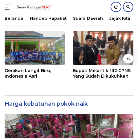
Beranda
Handep Hapakat
Suara Daerah
Jejak Kita
Langsung
ke
konten
«
»
Gerakan Langit Biru,
Bupati Melantik 132 CPNS
Indonesia Asri
Yang Sudah Dikukuhkan
Harga kebutuhan pokok naik