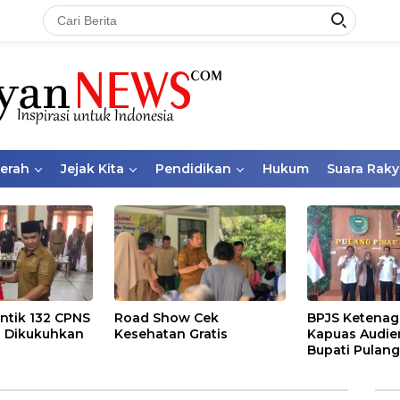
aerah
Jejak Kita
Pendidikan
Hukum
Suara Raky
ntik 132 CPNS
Road Show Cek
BPJS Ketenag
 Dikukuhkan
Kesehatan Gratis
Kapuas Audie
Bupati Pulang
Bahas Kepese
PKBU, Ekosis
dan Pekerja 