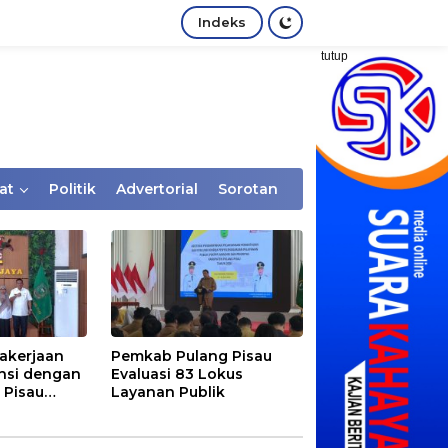
Indeks
tutup
at
Politik
Advertorial
Sorotan
akerjaan
Pemkab Pulang Pisau
nsi dengan
Evaluasi 83 Lokus
 Pisau
Layanan Publik
rtaan
tem Desa,
Rentan