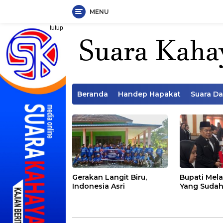
MENU
Langsung
tutup
ke
konten
Beranda
Handep Hapakat
Suara D
Gerakan Langit Biru,
Bupati Mela
Indonesia Asri
Yang Sudah