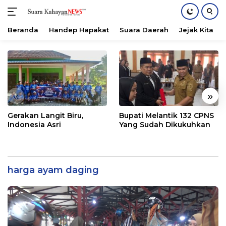
Beranda
Handep Hapakat
Suara Daerah
Jejak Kita
Langsung
ke
konten
«
»
Gerakan Langit Biru,
Bupati Melantik 132 CPNS
Indonesia Asri
Yang Sudah Dikukuhkan
harga ayam daging