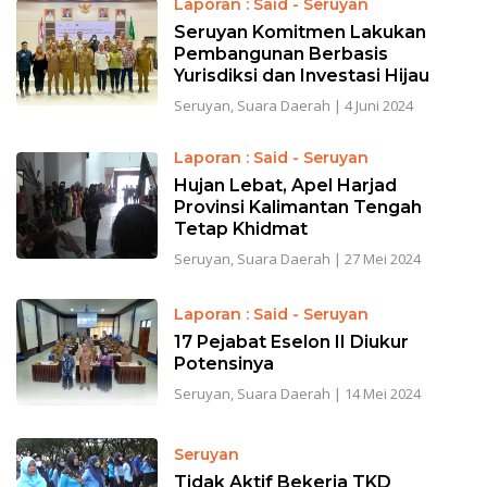
Laporan : Said - Seruyan
Seruyan Komitmen Lakukan
Pembangunan Berbasis
Yurisdiksi dan Investasi Hijau
Seruyan
,
Suara Daerah
|
4 Juni 2024
Laporan : Said - Seruyan
Hujan Lebat, Apel Harjad
Provinsi Kalimantan Tengah
Tetap Khidmat
Seruyan
,
Suara Daerah
|
27 Mei 2024
Laporan : Said - Seruyan
17 Pejabat Eselon II Diukur
Potensinya
Seruyan
,
Suara Daerah
|
14 Mei 2024
Seruyan
Tidak Aktif Bekerja TKD