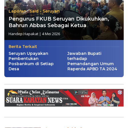
Laporan : Said - Seruyan
Pengurus FKUB Seruyan Dikukuhkan,
Bahrun Abbas Sebagai Ketua
Handep Hapakat
|
4 Mei 2026
Berita Terkait
Seruyan Upayakan
Jawaban Bupati
Pembentukan
terhadap
Posbankum di Setiap
Pemandangan Umum
Desa
Raperda APBD TA 2024