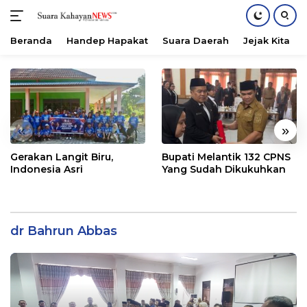
Beranda
Handep Hapakat
Suara Daerah
Jejak Kita
Langsung
ke
konten
«
»
Gerakan Langit Biru,
Bupati Melantik 132 CPNS
Indonesia Asri
Yang Sudah Dikukuhkan
dr Bahrun Abbas