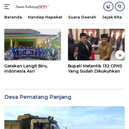
Beranda
Handep Hapakat
Suara Daerah
Jejak Kita
Langsung
ke
konten
«
»
Gerakan Langit Biru,
Bupati Melantik 132 CPNS
Indonesia Asri
Yang Sudah Dikukuhkan
Desa Pematang Panjang