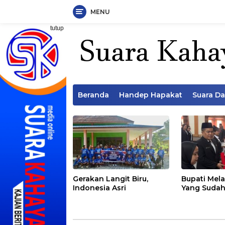
MENU
Langsung
tutup
ke
konten
Beranda
Handep Hapakat
Suara D
Gerakan Langit Biru,
Bupati Mela
Indonesia Asri
Yang Sudah