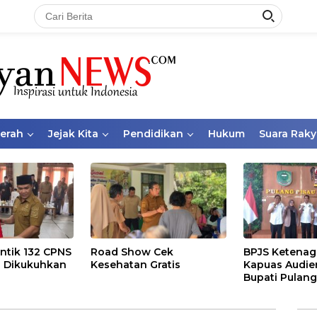
aerah
Jejak Kita
Pendidikan
Hukum
Suara Raky
ntik 132 CPNS
Road Show Cek
BPJS Ketenag
 Dikukuhkan
Kesehatan Gratis
Kapuas Audie
Bupati Pulang
Bahas Kepese
PKBU, Ekosis
dan Pekerja 