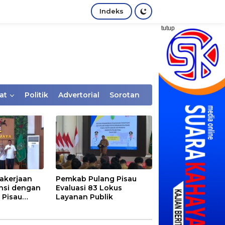
Indeks
tutup
at
Politik
Advertorial
Sorotan
akerjaan
Pemkab Pulang Pisau
nsi dengan
Evaluasi 83 Lokus
 Pisau
Layanan Publik
rtaan
tem Desa,
Rentan