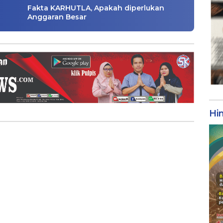
Fakta KARHUTLA, Apakah diperlukan
Anggaran Besar
Hi