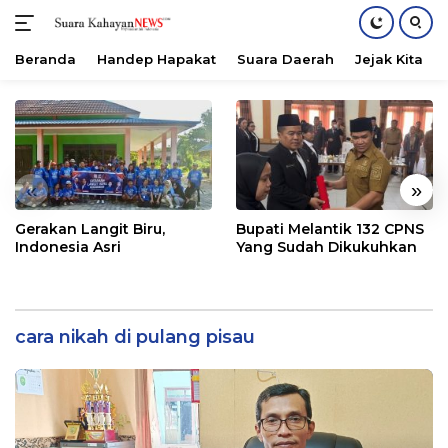
Beranda
Handep Hapakat
Suara Daerah
Jejak Kita
Langsung
ke
konten
«
»
Gerakan Langit Biru,
Bupati Melantik 132 CPNS
Indonesia Asri
Yang Sudah Dikukuhkan
cara nikah di pulang pisau