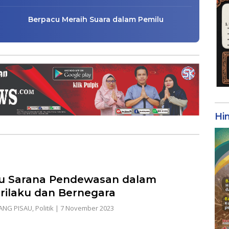
Berpacu Meraih Suara dalam Pemilu
Hi
u Sarana Pendewasan dalam
rilaku dan Bernegara
ANG PISAU
,
Politik
|
7 November 2023