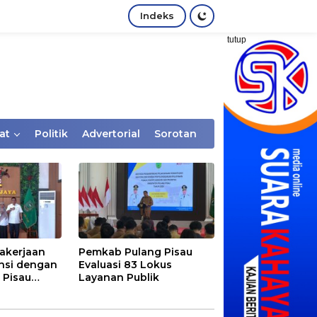
Indeks
tutup
at
Politik
Advertorial
Sorotan
akerjaan
Pemkab Pulang Pisau
nsi dengan
Evaluasi 83 Lokus
 Pisau
Layanan Publik
rtaan
tem Desa,
Rentan