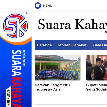
MENU
Langsung
tutup
ke
konten
Beranda
Handep Hapakat
Suara D
Gerakan Langit Biru,
Bupati Mela
Indonesia Asri
Yang Sudah