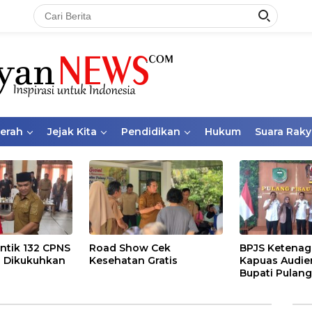
aerah
Jejak Kita
Pendidikan
Hukum
Suara Raky
ntik 132 CPNS
Road Show Cek
BPJS Ketenag
 Dikukuhkan
Kesehatan Gratis
Kapuas Audie
Bupati Pulang
Bahas Kepese
PKBU, Ekosis
dan Pekerja 