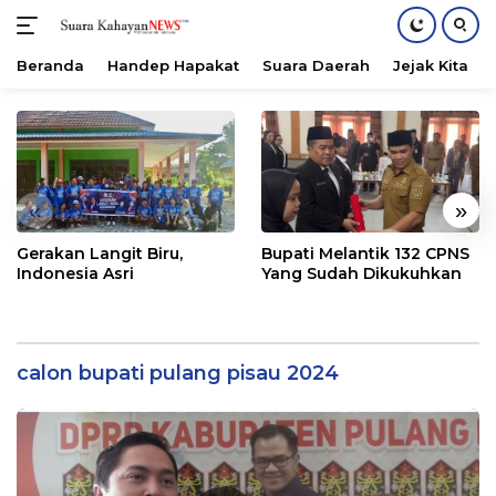
Beranda
Handep Hapakat
Suara Daerah
Jejak Kita
Langsung
ke
konten
«
»
Gerakan Langit Biru,
Bupati Melantik 132 CPNS
Indonesia Asri
Yang Sudah Dikukuhkan
calon bupati pulang pisau 2024